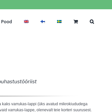
Pood
uhastustööriist
ja kaks varrukas-lappi (üks avatud mikrokiududega
avaid varrukas-lappe, olenevalt teie korteri suurusest.