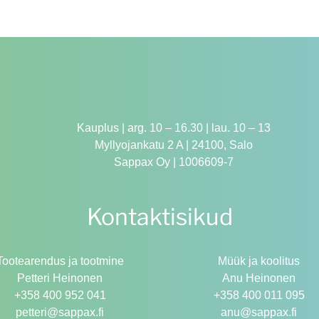
Kauplus | arg. 10 – 16.30 | lau. 10 – 13
Myllyojankatu 2 A | 24100, Salo
Sappax Oy | 1006609-7
Kontaktisikud
Tootearendus ja tootmine
Müük ja koolitus
Petteri Heinonen
Anu Heinonen
+358 400 952 041
+358 400 011 095
petteri@sappax.fi
anu@sappax.fi