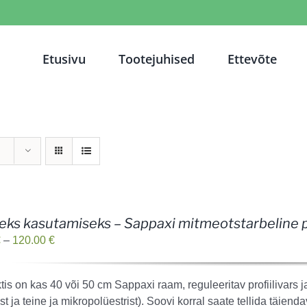
Etusivu
Tootejuhised
Ettevõte
ks kasutamiseks – Sappaxi mitmeotstarbeline p
Price
€
–
120.00
€
range:
109.00 €
is on kas 40 või 50 cm Sappaxi raam, reguleeritav profiilivars 
through
st ja teine ja mikropolüestrist). Soovi korral saate tellida täiend
120.00 €