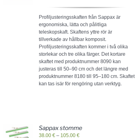
24.00 €
till
Profiljusteringsskaften från Sappax är
28.00 €
ergonomiska, lätta och pålitliga
teleskopskaft. Skaftens yttre rör är
tillverkade av hållbar komposit.
Profiljusteringsskaften kommer i två olika
storlekar och tre olika färger. Det kortare
skaftet med produktnummer 8090 kan
justeras till 50–90 cm och det längre med
produktnummer 8180 till 95–180 cm. Skaftet
kan tas isär för rengöring utan verktyg.
Sappax stomme
Prisintervall:
38.00
€
–
105.00
€