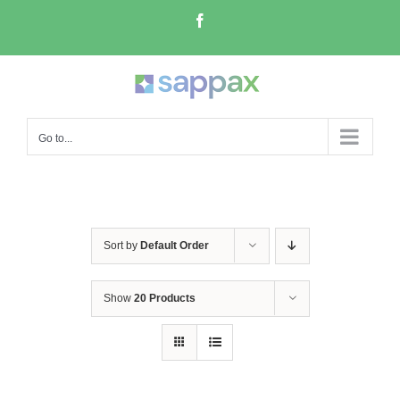
Skip
Facebook
to
content
Go to...
Sort by
Default Order
Show
20 Products