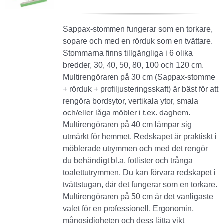
38.00 €
till
Sappax-stommen fungerar som en torkare,
105.00 €
sopare och med en rörduk som en tvättare.
Stommarna finns tillgängliga i 6 olika
bredder, 30, 40, 50, 80, 100 och 120 cm.
Multirengöraren på 30 cm (Sappax-stomme
+ rörduk + profiljusteringsskaft) är bäst för att
rengöra bordsytor, vertikala ytor, smala
och/eller låga möbler i t.ex. daghem.
Multirengöraren på 40 cm lämpar sig
utmärkt för hemmet. Redskapet är praktiskt i
möblerade utrymmen och med det rengör
du behändigt bl.a. fotlister och trånga
toalettutrymmen. Du kan förvara redskapet i
tvättstugan, där det fungerar som en torkare.
Multirengöraren på 50 cm är det vanligaste
valet för en professionell. Ergonomin,
mångsidigheten och dess lätta vikt