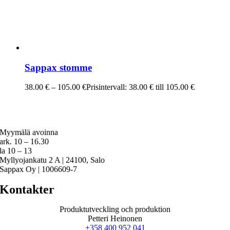
Sappax stomme
38.00
€
–
105.00
€
Prisintervall: 38.00 € till 105.00 €
Myymälä avoinna
ark. 10 – 16.30
la 10 – 13
Myllyojankatu 2 A | 24100, Salo
Sappax Oy | 1006609-7
Kontakter
Produktutveckling och produktion
Petteri Heinonen
+358 400 952 041