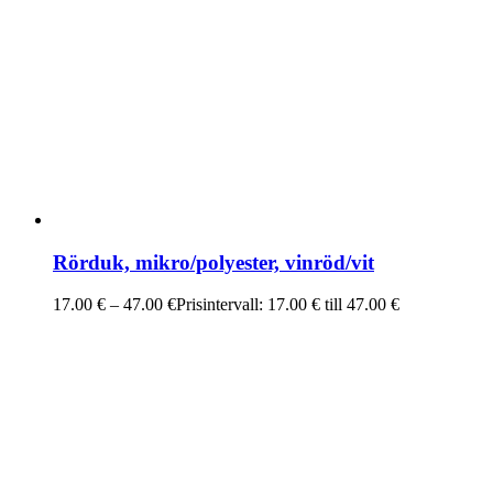
Rörduk, mikro/polyester, vinröd/vit
17.00
€
–
47.00
€
Prisintervall: 17.00 € till 47.00 €