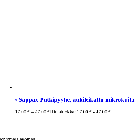
◦ Sappax Putkipyyhe, aukileikattu mikrokuitu
17.00
€
–
47.00
€
Hintaluokka: 17.00 € - 47.00 €
Myymälä avoinna