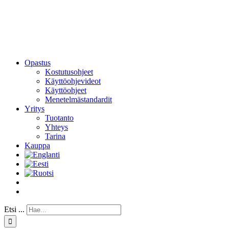
Opastus
Kostutusohjeet
Käyttöohjevideot
Käyttöohjeet
Menetelmästandardit
Yritys
Tuotanto
Yhteys
Tarina
Kauppa
Etsi ...