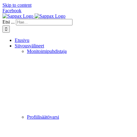
Skip to content
Facebook
Etsi ...
Etusivu
Siivousvälineet
Monitoimipuhdistaja
Profiilisäätövarsi