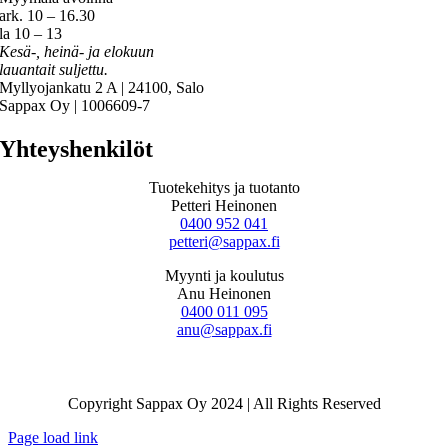
ark. 10 – 16.30
la 10 – 13
Kesä-, heinä- ja elokuun
lauantait suljettu.
Myllyojankatu 2 A | 24100, Salo
Sappax Oy | 1006609-7
Yhteyshenkilöt
Tuotekehitys ja tuotanto
Petteri Heinonen
0400 952 041
petteri@sappax.fi
Myynti ja koulutus
Anu Heinonen
0400 011 095
anu@sappax.fi
Copyright Sappax Oy 2024 | All Rights Reserved
Page load link