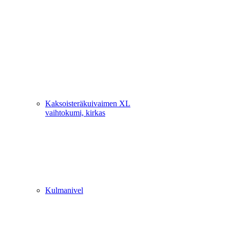
Kaksoisteräkuivaimen XL
vaihtokumi, kirkas
Kulmanivel