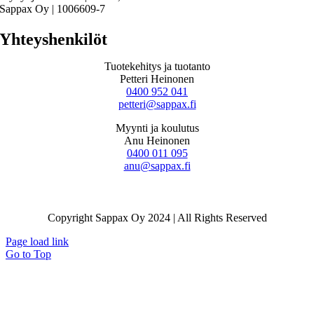
Sappax Oy | 1006609-7
Yhteyshenkilöt
Tuotekehitys ja tuotanto
Petteri Heinonen
0400 952 041
petteri@sappax.fi
Myynti ja koulutus
Anu Heinonen
0400 011 095
anu@sappax.fi
Copyright Sappax Oy 2024 | All Rights Reserved
Page load link
Go to Top