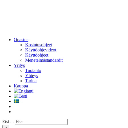
Opastus
Kostutusohjeet
Käyttöohjevideot
Käyttöohjeet
Menetelmästandardit
Yritys
Tuotanto
Yhteys
Tarina
Kauppa
Etsi ...