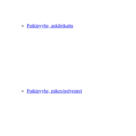
Putkipyyhe, aukileikattu
Putkipyyhe, mikro/polyesteri