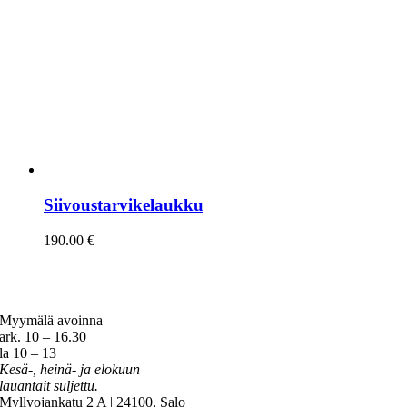
Siivoustarvikelaukku
190.00
€
Myymälä avoinna
ark. 10 – 16.30
la 10 – 13
Kesä-, heinä- ja elokuun
lauantait suljettu.
Myllyojankatu 2 A | 24100, Salo