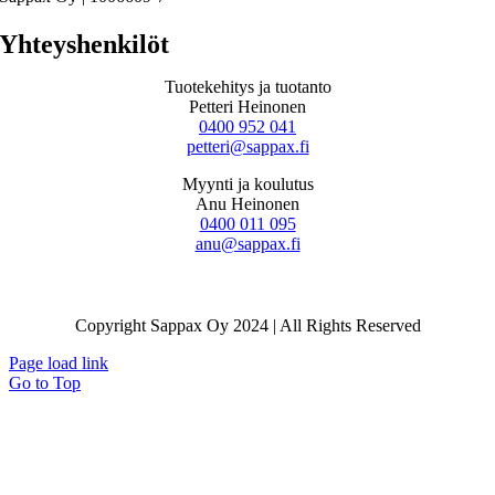
Yhteyshenkilöt
Tuotekehitys ja tuotanto
Petteri Heinonen
0400 952 041
petteri@sappax.fi
Myynti ja koulutus
Anu Heinonen
0400 011 095
anu@sappax.fi
Copyright Sappax Oy 2024 | All Rights Reserved
Page load link
Go to Top