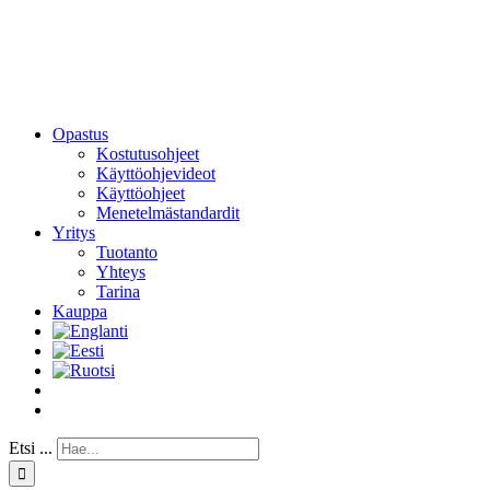
Opastus
Kostutusohjeet
Käyttöohjevideot
Käyttöohjeet
Menetelmästandardit
Yritys
Tuotanto
Yhteys
Tarina
Kauppa
Etsi ...