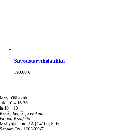
Siivoustarvikelaukku
190.00
€
Myymälä avoinna
ark. 10 – 16.30
la 10 – 13
Kesä-, heinä- ja elokuun
lauantait suljettu.
Myllyojankatu 2 A | 24100, Salo
Sappax Oy | 1006609-7