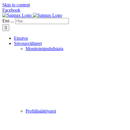
Skip to content
Facebook
Etsi ...
Etusivu
Siivousvälineet
Monitoimipuhdistaja
Profiilisäätövarsi