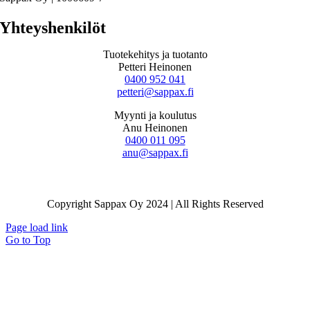
Yhteyshenkilöt
Tuotekehitys ja tuotanto
Petteri Heinonen
0400 952 041
petteri@sappax.fi
Myynti ja koulutus
Anu Heinonen
0400 011 095
anu@sappax.fi
Copyright Sappax Oy 2024 | All Rights Reserved
Page load link
Go to Top