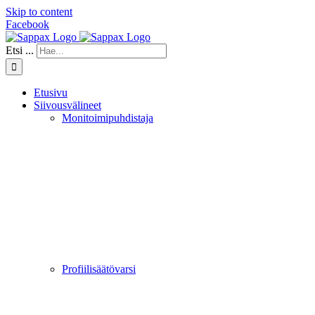
Skip to content
Facebook
Etsi ...
Etusivu
Siivousvälineet
Monitoimipuhdistaja
Profiilisäätövarsi