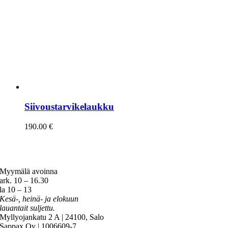
Siivoustarvikelaukku
190.00
€
Myymälä avoinna
ark. 10 – 16.30
la 10 – 13
Kesä-, heinä- ja elokuun
lauantait suljettu.
Myllyojankatu 2 A | 24100, Salo
Sappax Oy | 1006609-7