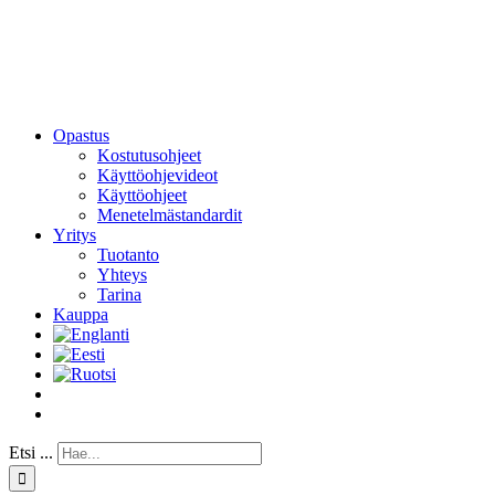
Opastus
Kostutusohjeet
Käyttöohjevideot
Käyttöohjeet
Menetelmästandardit
Yritys
Tuotanto
Yhteys
Tarina
Kauppa
Etsi ...