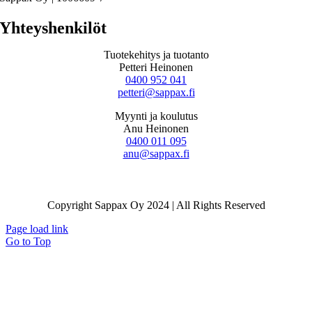
Yhteyshenkilöt
Tuotekehitys ja tuotanto
Petteri Heinonen
0400 952 041
petteri@sappax.fi
Myynti ja koulutus
Anu Heinonen
0400 011 095
anu@sappax.fi
Copyright Sappax Oy 2024 | All Rights Reserved
Page load link
Go to Top