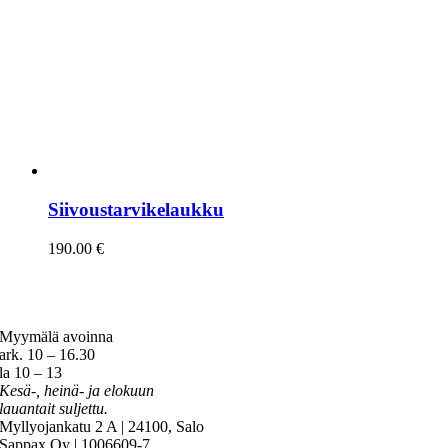
Siivoustarvikelaukku
190.00
€
Myymälä avoinna
ark. 10 – 16.30
la 10 – 13
Kesä-, heinä- ja elokuun
lauantait suljettu.
Myllyojankatu 2 A | 24100, Salo
Sappax Oy | 1006609-7