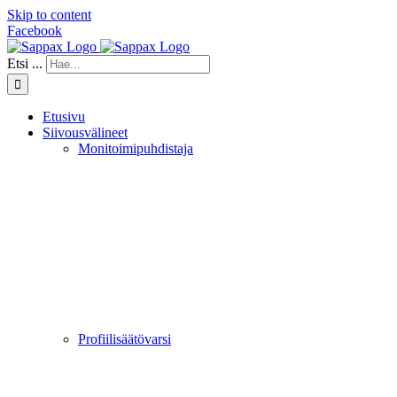
Skip to content
Facebook
Etsi ...
Etusivu
Siivousvälineet
Monitoimipuhdistaja
Profiilisäätövarsi