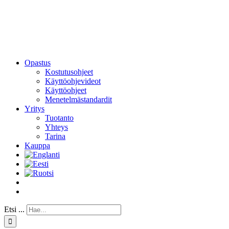
Opastus
Kostutusohjeet
Käyttöohjevideot
Käyttöohjeet
Menetelmästandardit
Yritys
Tuotanto
Yhteys
Tarina
Kauppa
Etsi ...