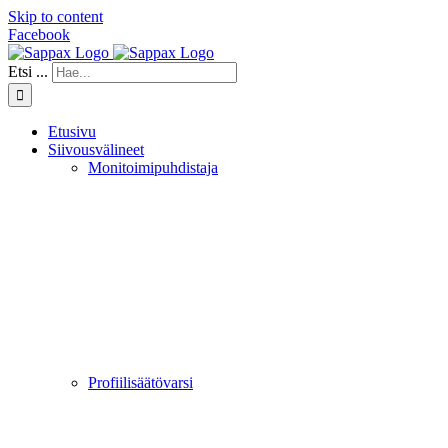
Skip to content
Facebook
Etsi ...
Etusivu
Siivousvälineet
Monitoimipuhdistaja
Profiilisäätövarsi