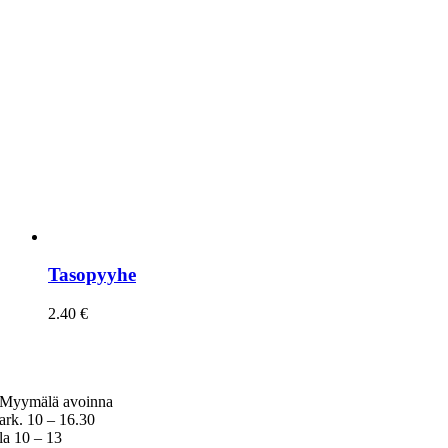
Tasopyyhe
2.40
€
Myymälä avoinna
ark. 10 – 16.30
la 10 – 13