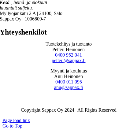
Kesä-, heinä- ja elokuun
lauantait suljettu.
Myllyojankatu 2 A | 24100, Salo
Sappax Oy | 1006609-7
Yhteyshenkilöt
Tuotekehitys ja tuotanto
Petteri Heinonen
0400 952 041
petteri@sappax.fi
Myynti ja koulutus
Anu Heinonen
0400 011 095
anu@sappax.fi
Copyright Sappax Oy 2024 | All Rights Reserved
Page load link
Go to Top