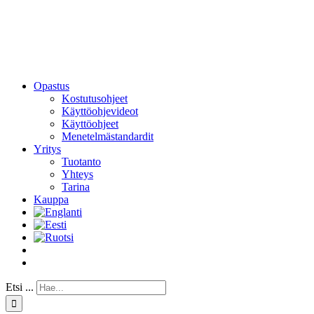
Opastus
Kostutusohjeet
Käyttöohjevideot
Käyttöohjeet
Menetelmästandardit
Yritys
Tuotanto
Yhteys
Tarina
Kauppa
Etsi ...