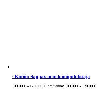
◦ Kotiin: Sappax monitoimipuhdistaja
109.00
€
–
120.00
€
Hintaluokka: 109.00 € - 120.00 €