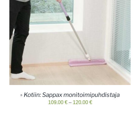
◦ Kotiin: Sappax monitoimipuhdistaja
Hintaluokka:
109.00
€
–
120.00
€
109.00 €
-
120.00 €