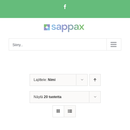
Skip
Facebook
to
content
Siirry...
Lajittele:
Nimi
Näytä
20 tuotetta