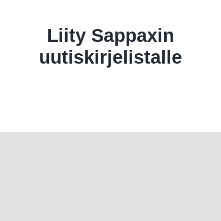
Skip
to
content
Liity Sappaxin
uutiskirjelistalle