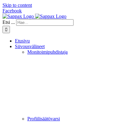
Skip to content
Facebook
Etsi ...
Etusivu
Siivousvälineet
Monitoimipuhdistaja
Profiilisäätövarsi