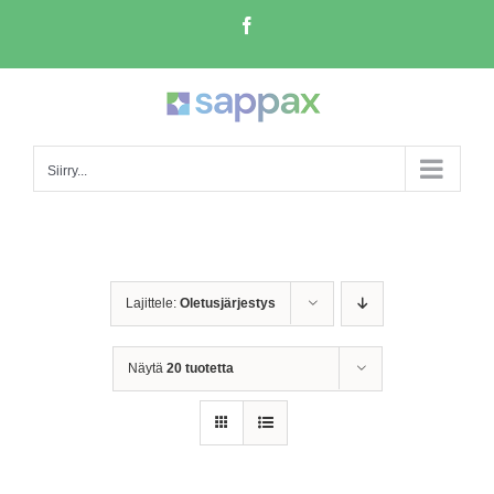
Skip
Facebook
to
content
Siirry...
Lajittele:
Oletusjärjestys
Näytä
20 tuotetta