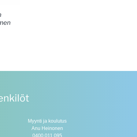
n
imen
intaluokka:
2.00 €
9.00 €
nkilöt
Myynti ja koulutus
Anu Heinonen
0400 011 095