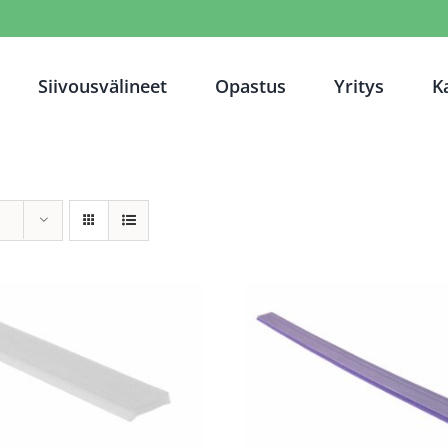
Siivousvälineet
Opastus
Yritys
K