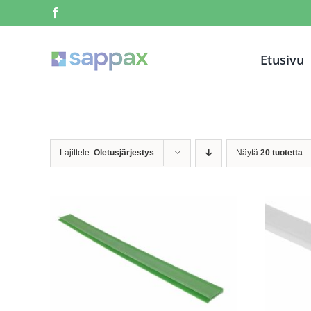
Skip
Facebook
to
content
Etusivu
Lajittele:
Oletusjärjestys
Näytä
20 tuotetta