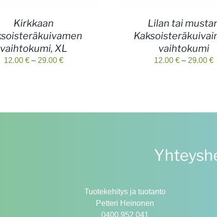
Kirkkaan
Lilan tai musta
soisteräkuivamen
Kaksoisteräkuiva
vaihtokumi, XL
vaihtokumi
Hintaluokka:
H
12.00
€
–
29.00
€
12.00
€
–
29.00
€
12.00 €
1
-
-
29.00 €
2
Yhteyshe
Tuotekehitys ja tuotanto
Petteri Heinonen
0400 952 041