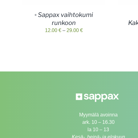
◦ Sappax vaihtokumi
runkoon
Kak
Hintaluokka:
12.00
€
–
29.00
€
12.00 €
-
29.00 €
Myymälä avoinna
ark. 10 – 16.30
la 10 – 13
Kesä-, heinä- ja elokuun