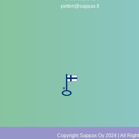
petteri@sappax.fi
Copyright Sappax Oy 2024 | All Righ