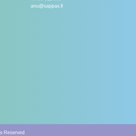
anu@sappax.fi
ts Reserved