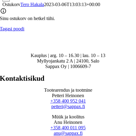
Ostukorv
Tero Hakala
2023-03-06T13:03:13+00:00
Sinu ostukorv on hetkel tühi.
Tagasi poodi
Kauplus | arg. 10 – 16.30 | lau. 10 – 13
Myllyojankatu 2 A | 24100, Salo
Sappax Oy | 1006609-7
Kontaktisikud
Tootearendus ja tootmine
Petteri Heinonen
+358 400 952 041
petteri@sappax.fi
Müük ja koolitus
Anu Heinonen
+358 400 011 095
anu@sappax.fi