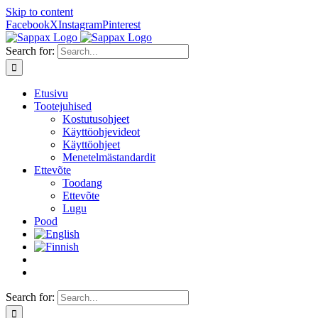
Skip to content
Facebook
X
Instagram
Pinterest
Search for:
Etusivu
Tootejuhised
Kostutusohjeet
Käyttöohjevideot
Käyttöohjeet
Menetelmästandardit
Ettevõte
Toodang
Ettevõte
Lugu
Pood
Search for: