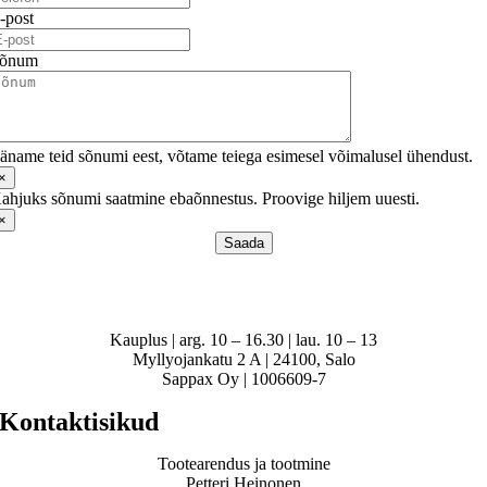
-post
õnum
äname teid sõnumi eest, võtame teiega esimesel võimalusel ühendust.
×
ahjuks sõnumi saatmine ebaõnnestus. Proovige hiljem uuesti.
×
Saada
Kauplus | arg. 10 – 16.30 | lau. 10 – 13
Myllyojankatu 2 A | 24100, Salo
Sappax Oy | 1006609-7
Kontaktisikud
Tootearendus ja tootmine
Petteri Heinonen