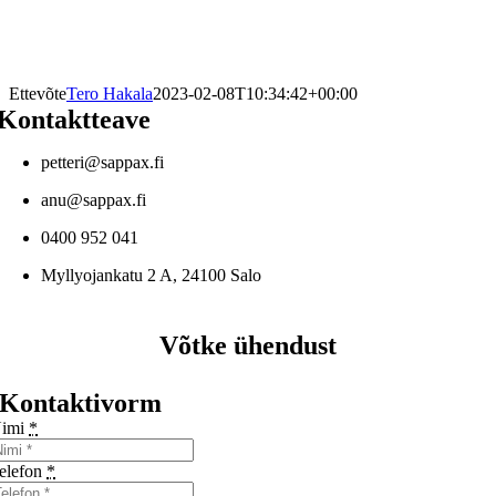
Ettevõte
Tero Hakala
2023-02-08T10:34:42+00:00
Kontaktteave
petteri@sappax.fi
anu@sappax.fi
0400 952 041
Myllyojankatu 2 A, 24100 Salo
Võtke ühendust
Kontaktivorm
imi
*
elefon
*