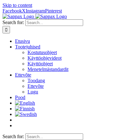
Skip to content
Facebook
X
Instagram
Pinterest
Search for:
Etusivu
Tootejuhised
Kostutusohjeet
Käyttöohjevideot
Käyttöohjeet
Menetelmästandardit
Ettevõte
Toodang
Ettevõte
Lugu
Pood
Search for: