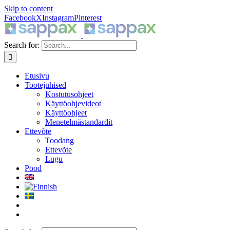
Skip to content
Facebook
X
Instagram
Pinterest
Search for:
Etusivu
Tootejuhised
Kostutusohjeet
Käyttöohjevideot
Käyttöohjeet
Menetelmästandardit
Ettevõte
Toodang
Ettevõte
Lugu
Pood