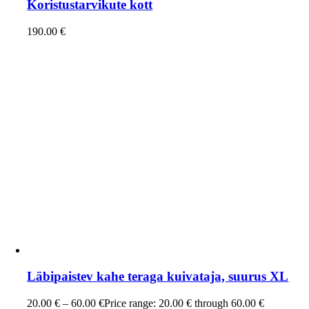
Koristustarvikute kott
190.00
€
Läbipaistev kahe teraga kuivataja, suurus XL
20.00
€
–
60.00
€
Price range: 20.00 € through 60.00 €