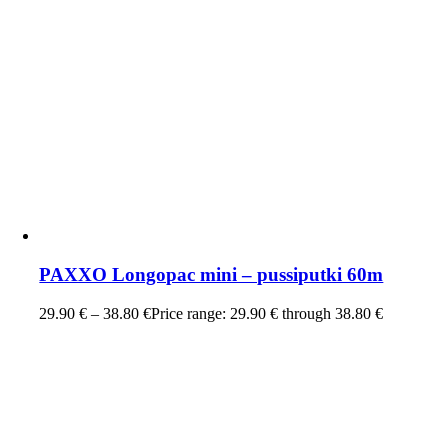
PAXXO Longopac mini – pussiputki 60m
29.90
€
–
38.80
€
Price range: 29.90 € through 38.80 €