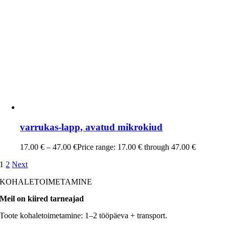
varrukas-lapp, avatud mikrokiud
17.00
€
–
47.00
€
Price range: 17.00 € through 47.00 €
1
2
Next
KOHALETOIMETAMINE
Meil on kiired tarneajad
Toote kohaletoimetamine: 1–2 tööpäeva + transport.