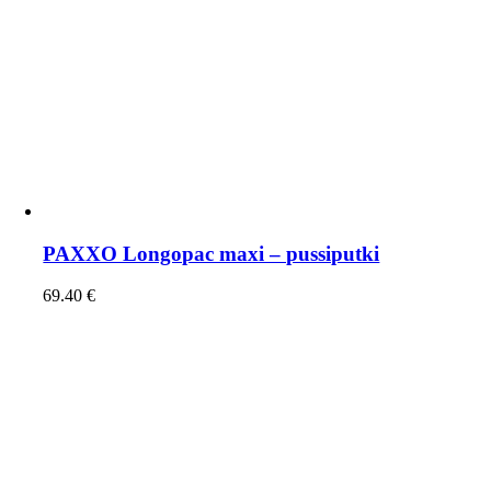
PAXXO Longopac maxi – pussiputki
69.40
€