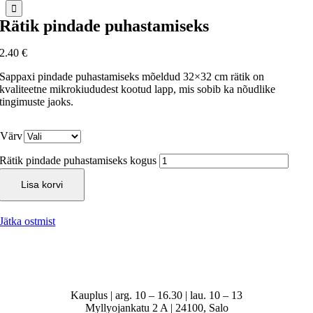
Rätik pindade puhastamiseks
2.40
€
Sappaxi pindade puhastamiseks mõeldud 32×32 cm rätik on
kvaliteetne mikrokiududest kootud lapp, mis sobib ka nõudlike
tingimuste jaoks.
Värv
Rätik pindade puhastamiseks kogus
Lisa korvi
Jätka ostmist
Kauplus | arg. 10 – 16.30 | lau. 10 – 13
Myllyojankatu 2 A | 24100, Salo