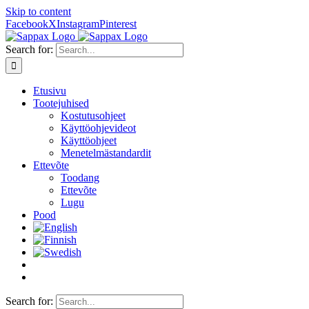
Skip to content
Facebook
X
Instagram
Pinterest
Search for:
Etusivu
Tootejuhised
Kostutusohjeet
Käyttöohjevideot
Käyttöohjeet
Menetelmästandardit
Ettevõte
Toodang
Ettevõte
Lugu
Pood
Search for: