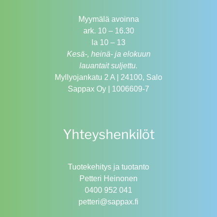
Myymälä avoinna
ark. 10 – 16.30
la 10 – 13
Kesä-, heinä- ja elokuun
lauantait suljettu.
Myllyojankatu 2 A | 24100, Salo
Sappax Oy | 1006609-7
Yhteyshenkilöt
Tuotekehitys ja tuotanto
Petteri Heinonen
0400 952 041
petteri@sappax.fi