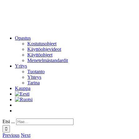
Opastus
Kostutusohjeet
Käyttöohjevideot
Käyttöohjeet
Menetelmästandardit
Yritys
Tuotanto
Yhteys
Tarina
Kauppa
Etsi ...
Previous
Next