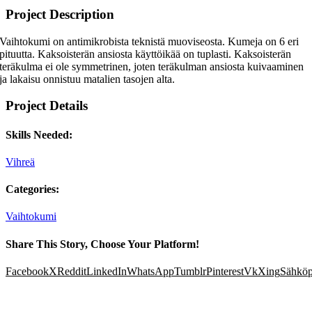
Project Description
Vaihtokumi on antimikrobista teknistä muoviseosta. Kumeja on 6 eri
pituutta. Kaksoisterän ansiosta käyttöikää on tuplasti. Kaksoisterän
teräkulma ei ole symmetrinen, joten teräkulman ansiosta kuivaaminen
ja lakaisu onnistuu matalien tasojen alta.
Project Details
Skills Needed:
Vihreä
Categories:
Vaihtokumi
Share This Story, Choose Your Platform!
Facebook
X
Reddit
LinkedIn
WhatsApp
Tumblr
Pinterest
Vk
Xing
Sähköp