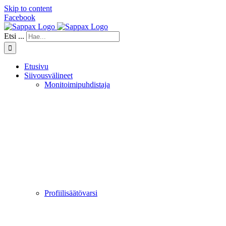
Skip to content
Facebook
Etsi ...
Etusivu
Siivousvälineet
Monitoimipuhdistaja
Profiilisäätövarsi