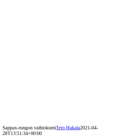
Sappax-rungon vaihtokumi
Tero Hakala
2021-04-
28T13:51:34+00:00