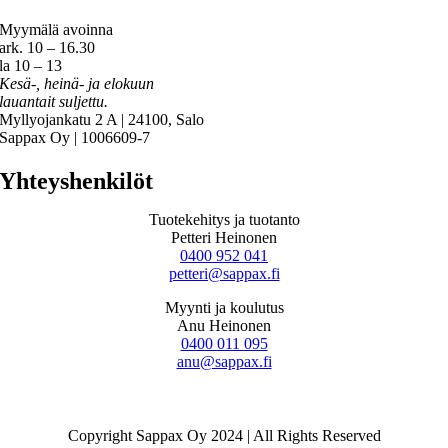
Myymälä avoinna
ark. 10 – 16.30
la 10 – 13
Kesä-, heinä- ja elokuun
lauantait suljettu.
Myllyojankatu 2 A | 24100, Salo
Sappax Oy | 1006609-7
Yhteyshenkilöt
Tuotekehitys ja tuotanto
Petteri Heinonen
0400 952 041
petteri@sappax.fi
Myynti ja koulutus
Anu Heinonen
0400 011 095
anu@sappax.fi
Copyright Sappax Oy 2024 | All Rights Reserved