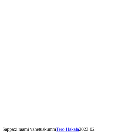
Sappaxi raami vahetuskumm
Tero Hakala
2023-02-