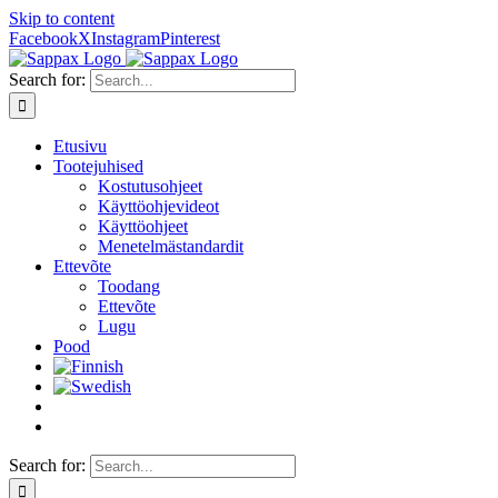
Skip to content
Facebook
X
Instagram
Pinterest
Search for:
Etusivu
Tootejuhised
Kostutusohjeet
Käyttöohjevideot
Käyttöohjeet
Menetelmästandardit
Ettevõte
Toodang
Ettevõte
Lugu
Pood
Search for: