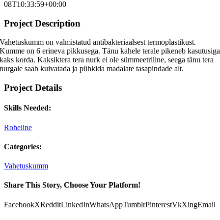
08T10:33:59+00:00
Project Description
Vahetuskumm on valmistatud antibakteriaalsest termoplastikust.
Kumme on 6 erineva pikkusega. Tänu kahele terale pikeneb kasutusig
kaks korda. Kaksiktera tera nurk ei ole sümmeetriline, seega tänu tera
nurgale saab kuivatada ja pühkida madalate tasapindade alt.
Project Details
Skills Needed:
Roheline
Categories:
Vahetuskumm
Share This Story, Choose Your Platform!
Facebook
X
Reddit
LinkedIn
WhatsApp
Tumblr
Pinterest
Vk
Xing
Email