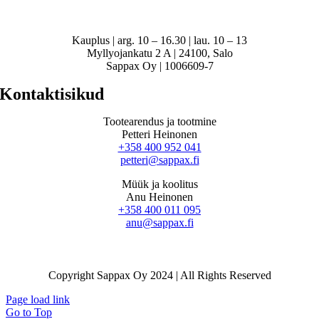
Kauplus | arg. 10 – 16.30 | lau. 10 – 13
Myllyojankatu 2 A | 24100, Salo
Sappax Oy | 1006609-7
Kontaktisikud
Tootearendus ja tootmine
Petteri Heinonen
+358 400 952 041
petteri@sappax.fi
Müük ja koolitus
Anu Heinonen
+358 400 011 095
anu@sappax.fi
Copyright Sappax Oy 2024 | All Rights Reserved
Page load link
Go to Top