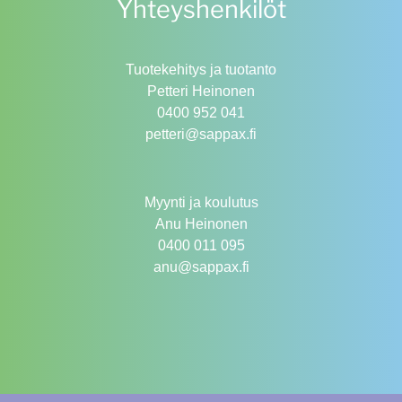
Yhteyshenkilöt
Tuotekehitys ja tuotanto
Petteri Heinonen
0400 952 041
petteri@sappax.fi
Myynti ja koulutus
Anu Heinonen
0400 011 095
anu@sappax.fi