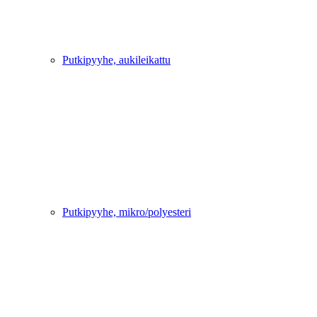
Putkipyyhe, aukileikattu
Putkipyyhe, mikro/polyesteri