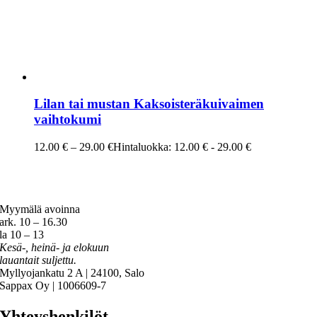
Lilan tai mustan Kaksoisteräkuivaimen
vaihtokumi
12.00
€
–
29.00
€
Hintaluokka: 12.00 € - 29.00 €
Myymälä avoinna
ark. 10 – 16.30
la 10 – 13
Kesä-, heinä- ja elokuun
lauantait suljettu.
Myllyojankatu 2 A | 24100, Salo
Sappax Oy | 1006609-7
Yhteyshenkilöt