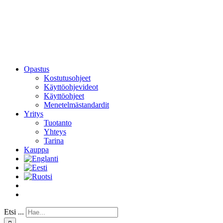
Opastus
Kostutusohjeet
Käyttöohjevideot
Käyttöohjeet
Menetelmästandardit
Yritys
Tuotanto
Yhteys
Tarina
Kauppa
Etsi ...