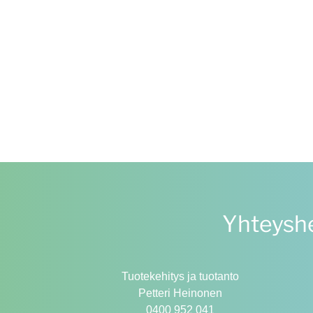
Yhteyshe
Tuotekehitys ja tuotanto
Petteri Heinonen
0400 952 041