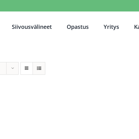
Siivousvälineet
Opastus
Yritys
K