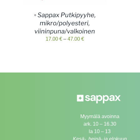
◦ Sappax Putkipyyhe,
mikro/polyesteri,
viininpuna/valkoinen
Hintaluokka:
17.00
€
–
47.00
€
17.00 €
-
47.00 €
Myymälä avoinna
ark. 10 – 16.30
la 10 – 13
Kesä-, heinä- ja elokuun