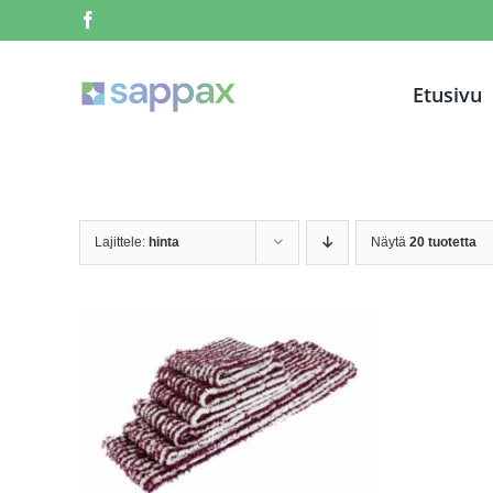
Skip
Facebook
to
content
Etusivu
Lajittele:
hinta
Näytä
20 tuotetta