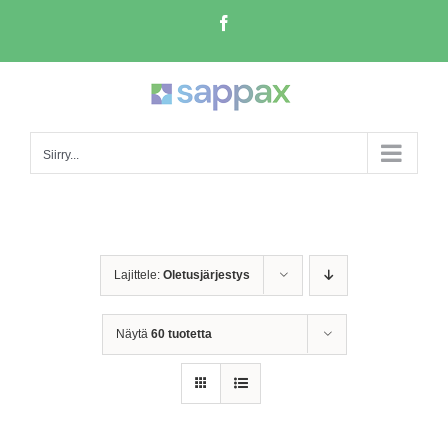
Skip
Facebook
to
content
Siirry...
Lajittele:
Oletusjärjestys
Näytä
60 tuotetta