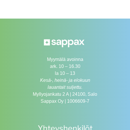
Myymälä avoinna
ark. 10 – 16.30
la 10 – 13
Kesä-, heinä- ja elokuun
lauantait suljettu.
Myllyojankatu 2 A | 24100, Salo
Sappax Oy | 1006609-7
Yhteyshenkilöt