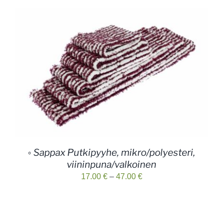
◦ Sappax Putkipyyhe, mikro/polyesteri,
viininpuna/valkoinen
Hintaluokka:
17.00
€
–
47.00
€
17.00 €
-
47.00 €