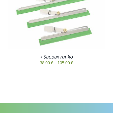
◦ Sappax runko
Hintaluokka:
38.00
€
–
105.00
€
38.00 €
-
105.00 €