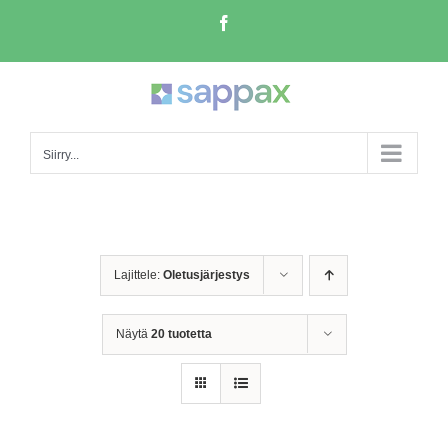
Skip
Facebook
to
content
Siirry...
Lajittele:
Oletusjärjestys
Näytä
20 tuotetta