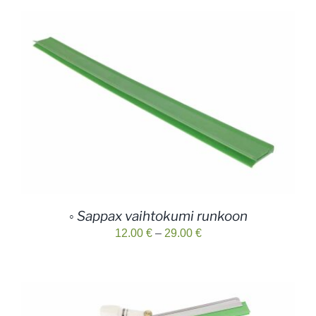
◦ Sappax vaihtokumi runkoon
Hintaluokka:
12.00
€
–
29.00
€
12.00 €
-
29.00 €