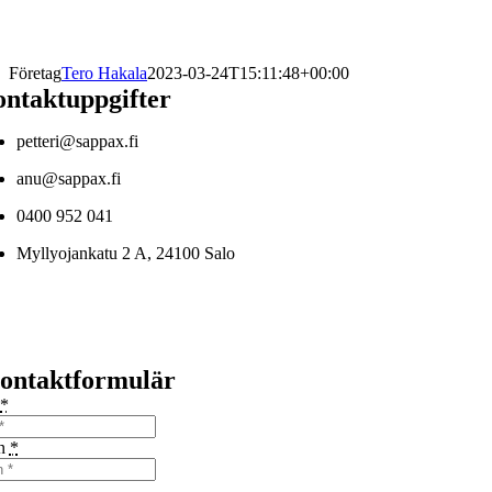
Företag
Tero Hakala
2023-03-24T15:11:48+00:00
ntaktuppgifter
petteri@sappax.fi
anu@sappax.fi
0400 952 041
Myllyojankatu 2 A, 24100 Salo
ontaktformulär
*
on
*