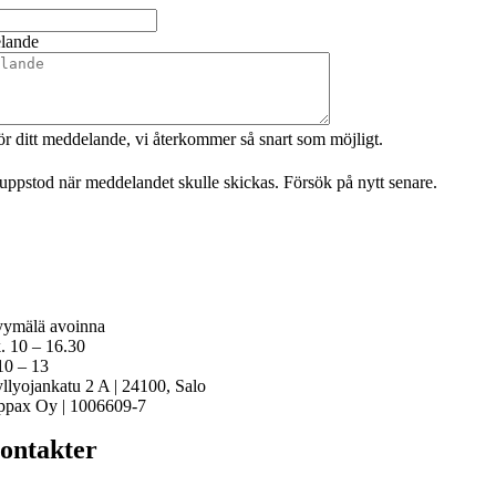
lande
ör ditt meddelande, vi återkommer så snart som möjligt.
l uppstod när meddelandet skulle skickas. Försök på nytt senare.
ymälä avoinna
k. 10 – 16.30
 10 – 13
llyojankatu 2 A | 24100, Salo
ppax Oy | 1006609-7
ontakter