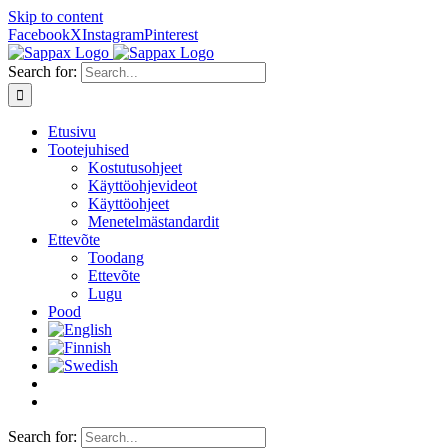
Skip to content
Facebook
X
Instagram
Pinterest
Search for:
Etusivu
Tootejuhised
Kostutusohjeet
Käyttöohjevideot
Käyttöohjeet
Menetelmästandardit
Ettevõte
Toodang
Ettevõte
Lugu
Pood
Search for: