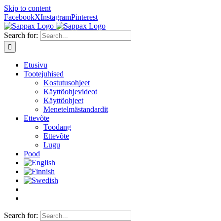
Skip to content
Facebook
X
Instagram
Pinterest
Search for:
Etusivu
Tootejuhised
Kostutusohjeet
Käyttöohjevideot
Käyttöohjeet
Menetelmästandardit
Ettevõte
Toodang
Ettevõte
Lugu
Pood
Search for: