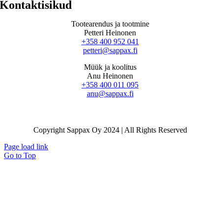
Kontaktisikud
Tootearendus ja tootmine
Petteri Heinonen
+358 400 952 041
petteri@sappax.fi
Müük ja koolitus
Anu Heinonen
+358 400 011 095
anu@sappax.fi
Copyright Sappax Oy 2024 | All Rights Reserved
Page load link
Go to Top