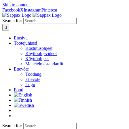
Skip to content
Facebook
X
Instagram
Pinterest
Search for:
Etusivu
Tootejuhised
Kostutusohjeet
Käyttöohjevideot
Käyttöohjeet
Menetelmästandardit
Ettevõte
Toodang
Ettevõte
Lugu
Pood
Search for: