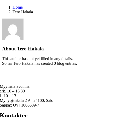
Home
Tero Hakala
About
Tero Hakala
This author has not yet filled in any details.
So far Tero Hakala has created 0 blog entries.
Myymälä avoinna
ark. 10 – 16.30
la 10 – 13
Myllyojankatu 2 A | 24100, Salo
Sappax Oy | 1006609-7
Kontakter