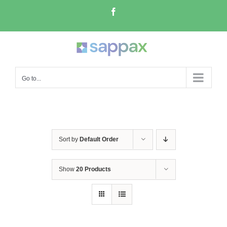
Skip
Facebook
to
content
Go to...
Sort by
Default Order
Show
20 Products