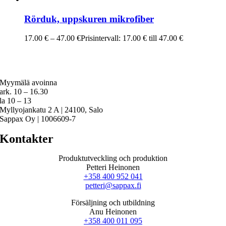
Rörduk, uppskuren mikrofiber
17.00
€
–
47.00
€
Prisintervall: 17.00 € till 47.00 €
Myymälä avoinna
ark. 10 – 16.30
la 10 – 13
Myllyojankatu 2 A | 24100, Salo
Sappax Oy | 1006609-7
Kontakter
Produktutveckling och produktion
Petteri Heinonen
+358 400 952 041
petteri@sappax.fi
Försäljning och utbildning
Anu Heinonen
+358 400 011 095