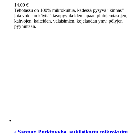
14.00
€
Tehotassu on 100% mikrokuitua, kädessä pysyvä ”kinnas”
jota voidaan käyttää tasopyyhkeiden tapaan pintojen/tasojen,
kahvojen, kaiteiden, valaisimien, kojelaudan ymv. pölyjen
pyyhintään.
◦ Sappax Putkipyyhe, aukileikattu mikrokuitu