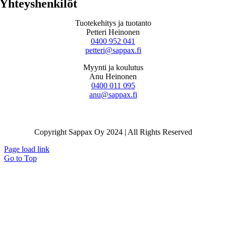
Yhteyshenkilöt
Tuotekehitys ja tuotanto
Petteri Heinonen
0400 952 041
petteri@sappax.fi
Myynti ja koulutus
Anu Heinonen
0400 011 095
anu@sappax.fi
Copyright Sappax Oy 2024 | All Rights Reserved
Page load link
Go to Top