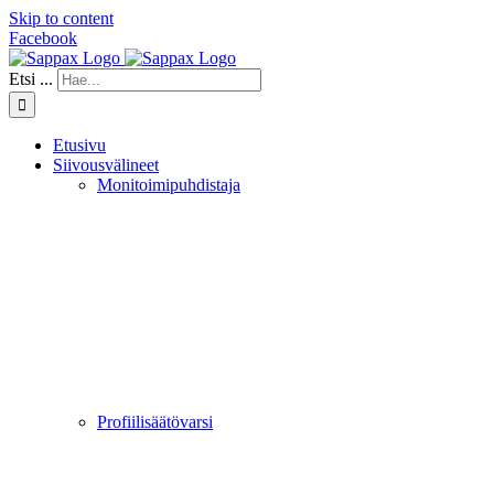
Skip to content
Facebook
Etsi ...
Etusivu
Siivousvälineet
Monitoimipuhdistaja
Profiilisäätövarsi