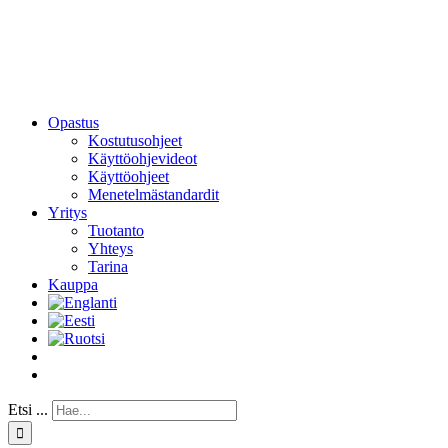
Opastus
Kostutusohjeet
Käyttöohjevideot
Käyttöohjeet
Menetelmästandardit
Yritys
Tuotanto
Yhteys
Tarina
Kauppa
Etsi ...