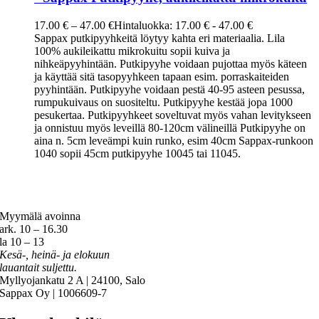
17.00
€
–
47.00
€
Hintaluokka: 17.00 € - 47.00 €
Sappax putkipyyhkeitä löytyy kahta eri materiaalia. Lila
100% aukileikattu mikrokuitu sopii kuiva ja
nihkeäpyyhintään. Putkipyyhe voidaan pujottaa myös käteen
ja käyttää sitä tasopyyhkeen tapaan esim. porraskaiteiden
pyyhintään. Putkipyyhe voidaan pestä 40-95 asteen pesussa,
rumpukuivaus on suositeltu. Putkipyyhe kestää jopa 1000
pesukertaa. Putkipyyhkeet soveltuvat myös vahan levitykseen
ja onnistuu myös leveillä 80-120cm välineillä Putkipyyhe on
aina n. 5cm leveämpi kuin runko, esim 40cm Sappax-runkoon
1040 sopii 45cm putkipyyhe 10045 tai 11045.
Myymälä avoinna
ark. 10 – 16.30
la 10 – 13
Kesä-, heinä- ja elokuun
lauantait suljettu.
Myllyojankatu 2 A | 24100, Salo
Sappax Oy | 1006609-7