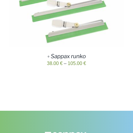
◦ Sappax runko
Hintaluokka:
38.00
€
–
105.00
€
38.00 €
-
105.00 €