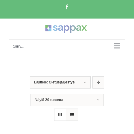
Skip
Facebook
to
content
Siirry...
Lajittele:
Oletusjärjestys
Näytä
20 tuotetta