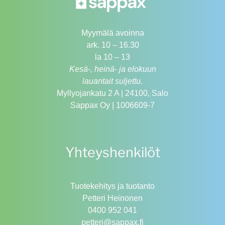
Myymälä avoinna
ark. 10 – 16.30
la 10 – 13
Kesä-, heinä- ja elokuun
lauantait suljettu.
Myllyojankatu 2 A | 24100, Salo
Sappax Oy | 1006609-7
Yhteyshenkilöt
Tuotekehitys ja tuotanto
Petteri Heinonen
0400 952 041
petteri@sappax.fi