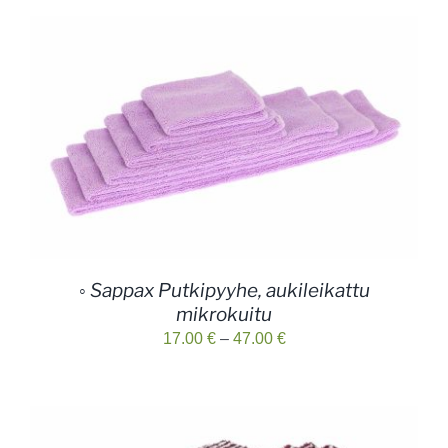
◦ Sappax Putkipyyhe, aukileikattu
mikrokuitu
Hintaluokka:
17.00
€
–
47.00
€
17.00 €
-
47.00 €