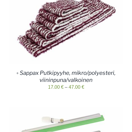
◦ Sappax Putkipyyhe, mikro/polyesteri,
viininpuna/valkoinen
Hintaluokka:
17.00
€
–
47.00
€
17.00 €
-
47.00 €