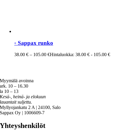
◦ Sappax runko
38.00
€
–
105.00
€
Hintaluokka: 38.00 € - 105.00 €
Myymälä avoinna
ark. 10 – 16.30
la 10 – 13
Kesä-, heinä- ja elokuun
lauantait suljettu.
Myllyojankatu 2 A | 24100, Salo
Sappax Oy | 1006609-7
Yhteyshenkilöt