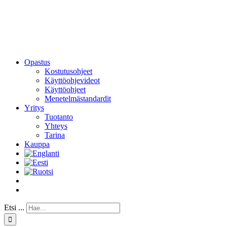
Opastus
Kostutusohjeet
Käyttöohjevideot
Käyttöohjeet
Menetelmästandardit
Yritys
Tuotanto
Yhteys
Tarina
Kauppa
Etsi ...