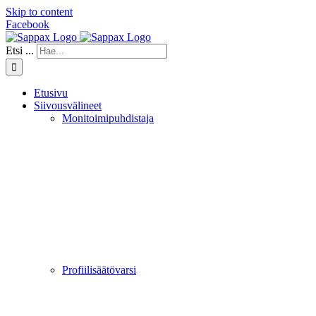
Skip to content
Facebook
Etsi ...
Etusivu
Siivousvälineet
Monitoimipuhdistaja
Profiilisäätövarsi