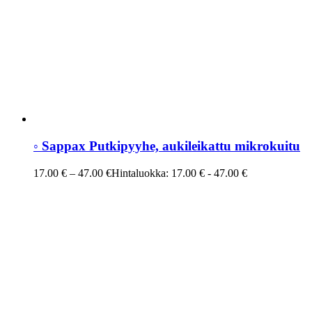
◦ Sappax Putkipyyhe, aukileikattu mikrokuitu
17.00
€
–
47.00
€
Hintaluokka: 17.00 € - 47.00 €