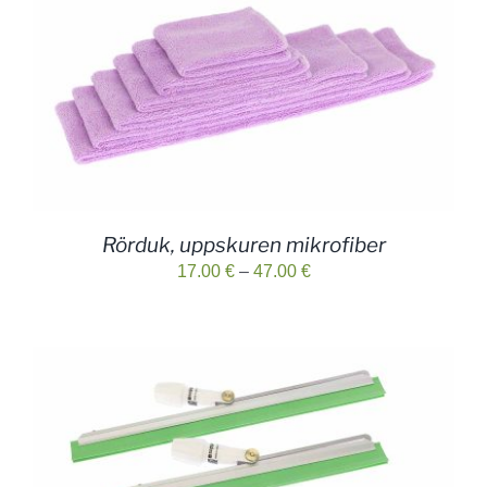
Rörduk, uppskuren mikrofiber
Prisintervall:
17.00
€
–
47.00
€
17.00 €
till
47.00 €