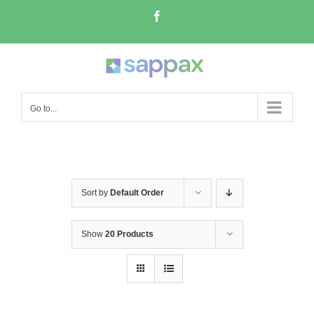
Skip
Facebook
to
content
Go to...
Sort by
Default Order
Show
20 Products