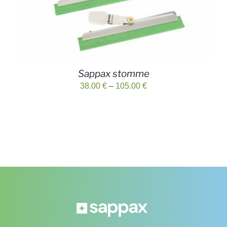
Sappax stomme
Prisintervall:
38.00
€
–
105.00
€
38.00 €
till
105.00 €