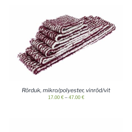
Rörduk, mikro/polyester, vinröd/vit
Prisintervall:
17.00
€
–
47.00
€
17.00 €
till
47.00 €