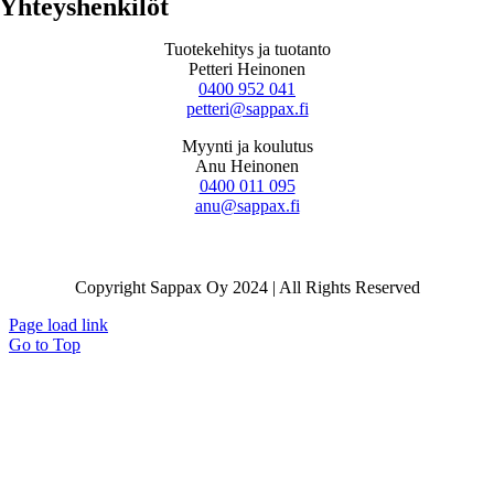
Yhteyshenkilöt
Tuotekehitys ja tuotanto
Petteri Heinonen
0400 952 041
petteri@sappax.fi
Myynti ja koulutus
Anu Heinonen
0400 011 095
anu@sappax.fi
Copyright Sappax Oy 2024 | All Rights Reserved
Page load link
Go to Top