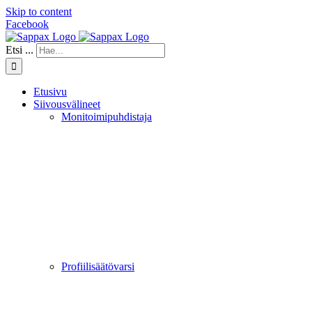
Skip to content
Facebook
Etsi ...
Etusivu
Siivousvälineet
Monitoimipuhdistaja
Profiilisäätövarsi