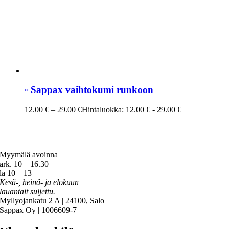
◦ Sappax vaihtokumi runkoon
12.00
€
–
29.00
€
Hintaluokka: 12.00 € - 29.00 €
Myymälä avoinna
ark. 10 – 16.30
la 10 – 13
Kesä-, heinä- ja elokuun
lauantait suljettu.
Myllyojankatu 2 A | 24100, Salo
Sappax Oy | 1006609-7