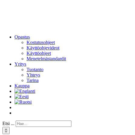
Opastus
Kostutusohjeet
Käyttöohjevideot
Käyttöohjeet
Menetelmästandardit
Yritys
Tuotanto
Yhteys
Tarina
Kauppa
Etsi ...