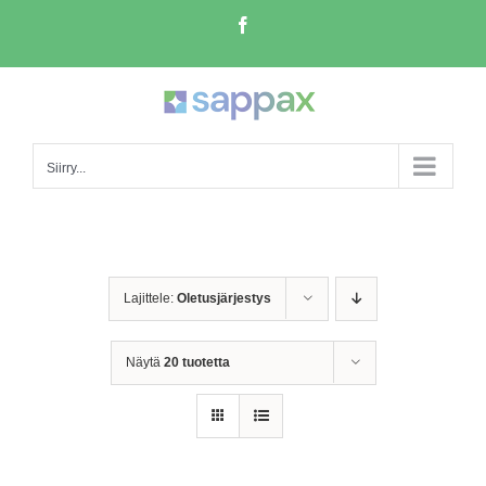
Skip
Facebook
to
content
Siirry...
Lajittele:
Oletusjärjestys
Näytä
20 tuotetta