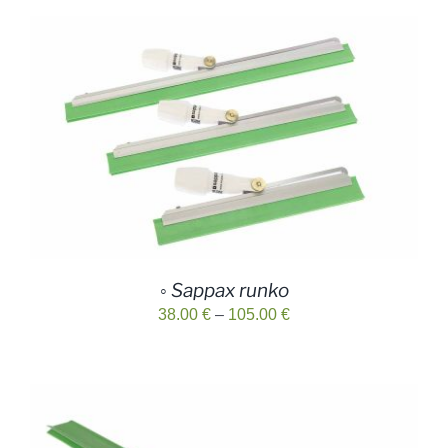
◦ Sappax runko
Hintaluokka:
38.00
€
–
105.00
€
38.00 €
-
105.00 €