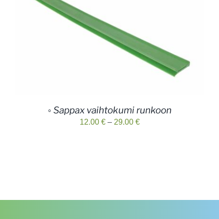
◦ Sappax vaihtokumi runkoon
Hintaluokka:
12.00
€
–
29.00
€
12.00 €
-
29.00 €