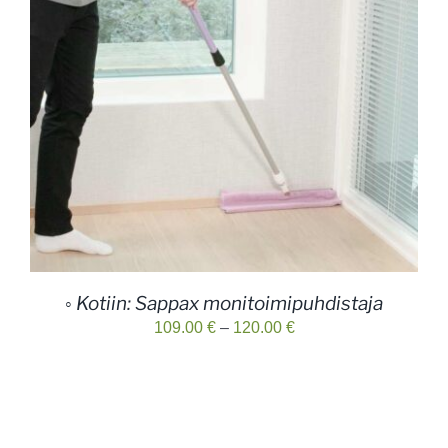
◦ Kotiin: Sappax monitoimipuhdistaja
Hintaluokka:
109.00
€
–
120.00
€
109.00 €
-
120.00 €