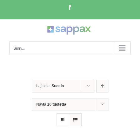
Skip
Facebook
to
content
Siirry...
Lajittele:
Suosio
Näytä
20 tuotetta