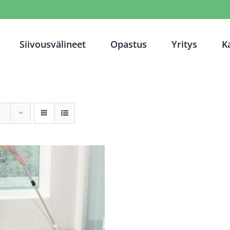
Siivousvälineet
Opastus
Yritys
K