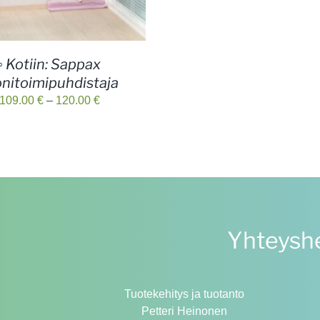
◦ Kotiin: Sappax
nitoimipuhdistaja
Hintaluokka:
109.00
€
–
120.00
€
109.00 €
-
120.00 €
Yhteyshe
Tuotekehitys ja tuotanto
Petteri Heinonen