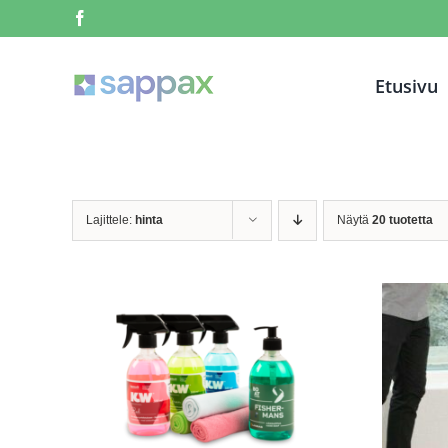
Skip
Facebook
to
content
Etusivu
Lajittele:
hinta
Näytä
20 tuotetta