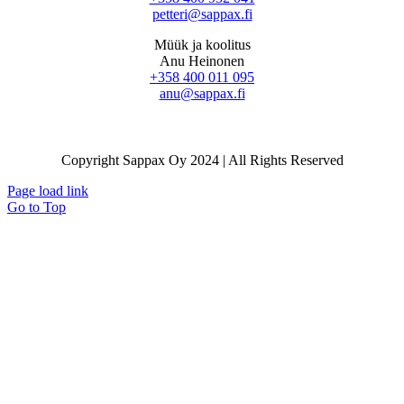
petteri@sappax.fi
Müük ja koolitus
Anu Heinonen
+358 400 011 095
anu@sappax.fi
Copyright Sappax Oy 2024 | All Rights Reserved
Page load link
Go to Top