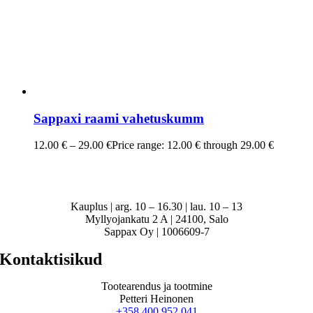
Sappaxi raami vahetuskumm
12.00
€
–
29.00
€
Price range: 12.00 € through 29.00 €
Kauplus | arg. 10 – 16.30 | lau. 10 – 13
Myllyojankatu 2 A | 24100, Salo
Sappax Oy | 1006609-7
Kontaktisikud
Tootearendus ja tootmine
Petteri Heinonen
+358 400 952 041