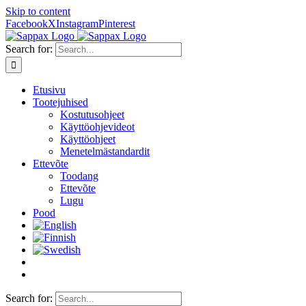
Skip to content
Facebook
X
Instagram
Pinterest
Search for:
Etusivu
Tootejuhised
Kostutusohjeet
Käyttöohjevideot
Käyttöohjeet
Menetelmästandardit
Ettevõte
Toodang
Ettevõte
Lugu
Pood
Search for: