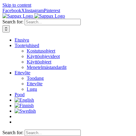
Skip to content
Facebook
X
Instagram
Pinterest
Search for:
Etusivu
Tootejuhised
Kostutusohjeet
Käyttöohjevideot
Käyttöohjeet
Menetelmästandardit
Ettevõte
Toodang
Ettevõte
Lugu
Pood
Search for: