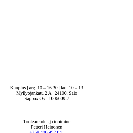
Kauplus | arg. 10 – 16.30 | lau. 10 – 13
Myllyojankatu 2 A | 24100, Salo
Sappax Oy | 1006609-7
Tootearendus ja tootmine
Petteri Heinonen
+358 400 952 041