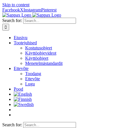
Skip to content
Facebook
X
Instagram
Pinterest
Search for:
Etusivu
Tootejuhised
Kostutusohjeet
Käyttöohjevideot
Käyttöohjeet
Menetelmästandardit
Ettevõte
Toodang
Ettevõte
Lugu
Pood
Search for: