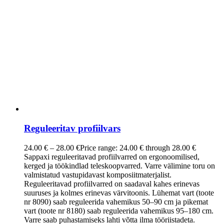
Reguleeritav profiilvars
24.00
€
–
28.00
€
Price range: 24.00 € through 28.00 €
Sappaxi reguleeritavad profiilvarred on ergonoomilised,
kerged ja töökindlad teleskoopvarred. Varre välimine toru on
valmistatud vastupidavast komposiitmaterjalist.
Reguleeritavad profiilvarred on saadaval kahes erinevas
suuruses ja kolmes erinevas värvitoonis. Lühemat vart (toote
nr 8090) saab reguleerida vahemikus 50–90 cm ja pikemat
vart (toote nr 8180) saab reguleerida vahemikus 95–180 cm.
Varre saab puhastamiseks lahti võtta ilma tööriistadeta.