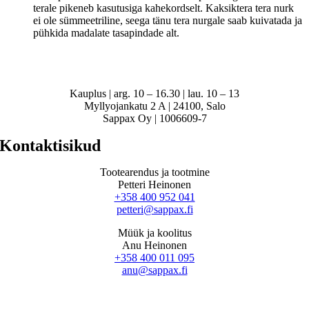
terale pikeneb kasutusiga kahekordselt. Kaksiktera tera nurk
ei ole sümmeetriline, seega tänu tera nurgale saab kuivatada ja
pühkida madalate tasapindade alt.
Kauplus | arg. 10 – 16.30 | lau. 10 – 13
Myllyojankatu 2 A | 24100, Salo
Sappax Oy | 1006609-7
Kontaktisikud
Tootearendus ja tootmine
Petteri Heinonen
+358 400 952 041
petteri@sappax.fi
Müük ja koolitus
Anu Heinonen
+358 400 011 095
anu@sappax.fi