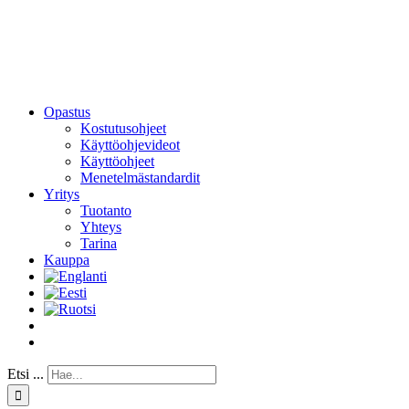
Opastus
Kostutusohjeet
Käyttöohjevideot
Käyttöohjeet
Menetelmästandardit
Yritys
Tuotanto
Yhteys
Tarina
Kauppa
Etsi ...