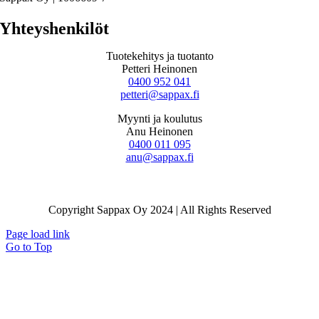
Yhteyshenkilöt
Tuotekehitys ja tuotanto
Petteri Heinonen
0400 952 041
petteri@sappax.fi
Myynti ja koulutus
Anu Heinonen
0400 011 095
anu@sappax.fi
Copyright Sappax Oy 2024 | All Rights Reserved
Page load link
Go to Top