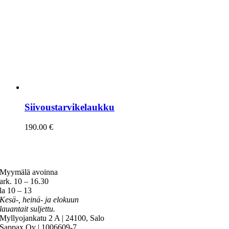
Siivoustarvikelaukku
190.00
€
Myymälä avoinna
ark. 10 – 16.30
la 10 – 13
Kesä-, heinä- ja elokuun
lauantait suljettu.
Myllyojankatu 2 A | 24100, Salo
Sappax Oy | 1006609-7