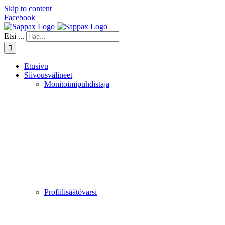
Skip to content
Facebook
Etsi ...
Etusivu
Siivousvälineet
Monitoimipuhdistaja
Profiilisäätövarsi