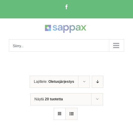
Skip
Facebook
to
content
Siirry...
Lajittele:
Oletusjärjestys
Näytä
20 tuotetta